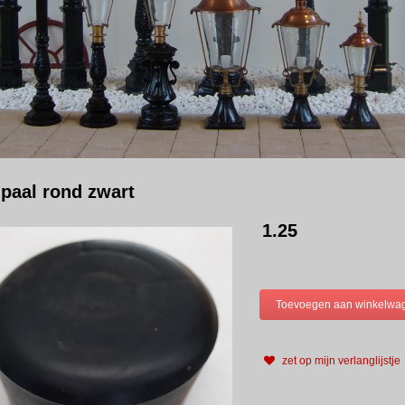
paal rond zwart
1.25
zet op mijn verlanglijstje