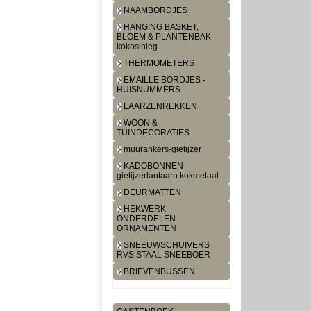
NAAMBORDJES
HANGING BASKET,
BLOEM & PLANTENBAK
kokosinleg
THERMOMETERS
EMAILLE BORDJES -
HUISNUMMERS
LAARZENREKKEN
WOON &
TUINDECORATIES
muurankers-gietijzer
KADOBONNEN
gietijzerlantaarn kokmetaal
DEURMATTEN
HEKWERK
ONDERDELEN
ORNAMENTEN
SNEEUWSCHUIVERS
RVS STAAL SNEEBOER
BRIEVENBUSSEN