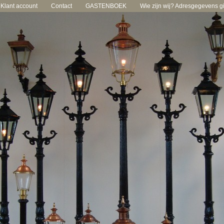
Klant account
Contact
GASTENBOEK
Wie zijn wij? Adresgegevens gie