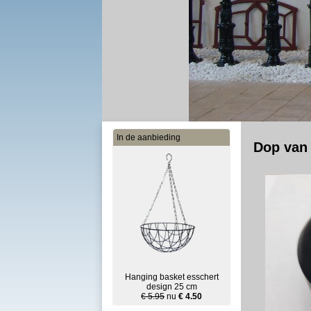
In de aanbieding
Dop van 
Hanging basket esschert
design 25 cm
€ 5.95
nu
€ 4.50