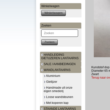
Winkelwagen
Zoeken
Zoeken
HANDLEIDING
GIETIJZEREN LANTAARNS
SALE / AANBIEDINGEN
Kunststof dop
WANDLANTAARNS
Diameter 65 
Zwart
Aluminium
Terug naar ov
Gietijzer
Handmade uit onze
eigen smederij
Losse wandsteunen
Met koperen kap
STAANDE LANTAARNS