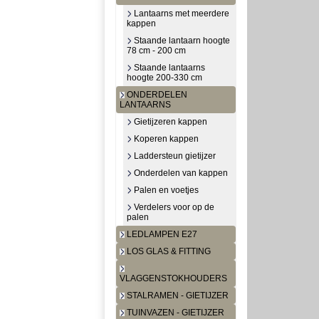
Lantaarns met meerdere
kappen
Staande lantaarn hoogte
78 cm - 200 cm
Staande lantaarns
hoogte 200-330 cm
ONDERDELEN
LANTAARNS
Gietijzeren kappen
Koperen kappen
Laddersteun gietijzer
Onderdelen van kappen
Palen en voetjes
Verdelers voor op de
palen
LEDLAMPEN E27
LOS GLAS & FITTING
VLAGGENSTOKHOUDERS
STALRAMEN - GIETIJZER
TUINVAZEN - GIETIJZER