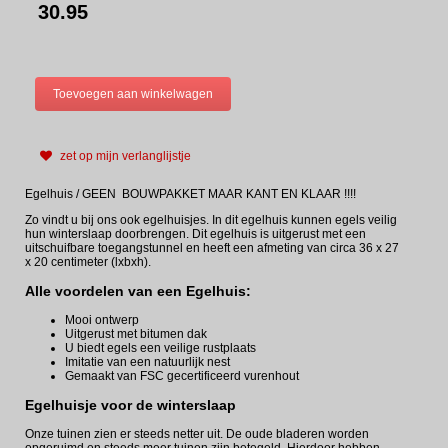
30.95
zet op mijn verlanglijstje
Egelhuis / GEEN BOUWPAKKET MAAR KANT EN KLAAR !!!!
Zo vindt u bij ons ook egelhuisjes. In dit egelhuis kunnen egels veilig
hun winterslaap doorbrengen. Dit egelhuis is uitgerust met een
uitschuifbare toegangstunnel en heeft een afmeting van circa 36 x 27
x 20 centimeter (lxbxh).
Alle voordelen van een Egelhuis:
Mooi ontwerp
Uitgerust met bitumen dak
U biedt egels een veilige rustplaats
Imitatie van een natuurlijk nest
Gemaakt van FSC gecertificeerd vurenhout
Egelhuisje voor de winterslaap
Onze tuinen zien er steeds netter uit. De oude bladeren worden
opgeruimd en steeds meer tuinen zijn betegeld. Hierdoor hebben