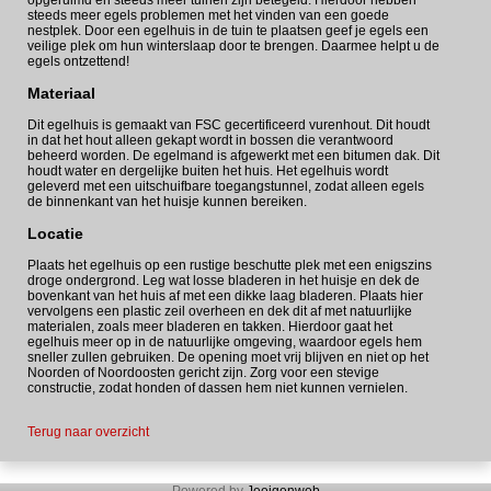
steeds meer egels problemen met het vinden van een goede
nestplek. Door een egelhuis in de tuin te plaatsen geef je egels een
veilige plek om hun winterslaap door te brengen. Daarmee helpt u de
egels ontzettend!
Materiaal
Dit egelhuis is gemaakt van FSC gecertificeerd vurenhout. Dit houdt
in dat het hout alleen gekapt wordt in bossen die verantwoord
beheerd worden. De egelmand is afgewerkt met een bitumen dak. Dit
houdt water en dergelijke buiten het huis. Het egelhuis wordt
geleverd met een uitschuifbare toegangstunnel, zodat alleen egels
de binnenkant van het huisje kunnen bereiken.
Locatie
Plaats het egelhuis op een rustige beschutte plek met een enigszins
droge ondergrond. Leg wat losse bladeren in het huisje en dek de
bovenkant van het huis af met een dikke laag bladeren. Plaats hier
vervolgens een plastic zeil overheen en dek dit af met natuurlijke
materialen, zoals meer bladeren en takken. Hierdoor gaat het
egelhuis meer op in de natuurlijke omgeving, waardoor egels hem
sneller zullen gebruiken. De opening moet vrij blijven en niet op het
Noorden of Noordoosten gericht zijn. Zorg voor een stevige
constructie, zodat honden of dassen hem niet kunnen vernielen.
Terug naar overzicht