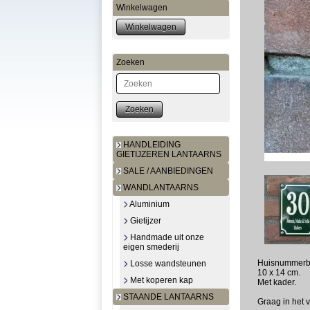
Winkelwagen
Zoeken
Zoeken
HANDLEIDING
GIETIJZEREN LANTAARNS
SALE / AANBIEDINGEN
WANDLANTAARNS
Aluminium
Gietijzer
Handmade uit onze
eigen smederij
Huisnummerbo
Losse wandsteunen
10 x 14 cm.
Met koperen kap
Met kader.
STAANDE LANTAARNS
Graag in het 