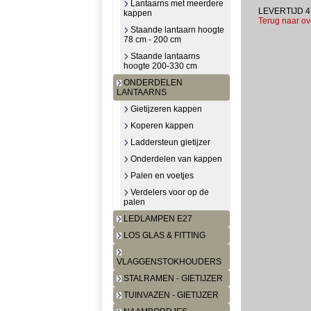
Lantaarns met meerdere
LEVERTIJD 4
kappen
Terug naar ov
Staande lantaarn hoogte
78 cm - 200 cm
Staande lantaarns
hoogte 200-330 cm
ONDERDELEN
LANTAARNS
Gietijzeren kappen
Koperen kappen
Laddersteun gietijzer
Onderdelen van kappen
Palen en voetjes
Verdelers voor op de
palen
LEDLAMPEN E27
LOS GLAS & FITTING
VLAGGENSTOKHOUDERS
STALRAMEN - GIETIJZER
TUINVAZEN - GIETIJZER