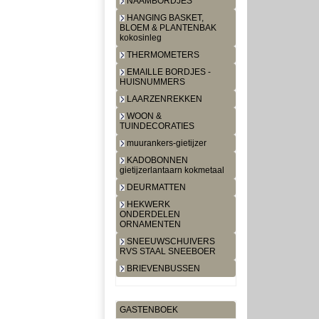
NAAMBORDJES
HANGING BASKET,
BLOEM & PLANTENBAK
kokosinleg
THERMOMETERS
EMAILLE BORDJES -
HUISNUMMERS
LAARZENREKKEN
WOON &
TUINDECORATIES
muurankers-gietijzer
KADOBONNEN
gietijzerlantaarn kokmetaal
DEURMATTEN
HEKWERK
ONDERDELEN
ORNAMENTEN
SNEEUWSCHUIVERS
RVS STAAL SNEEBOER
BRIEVENBUSSEN
GASTENBOEK