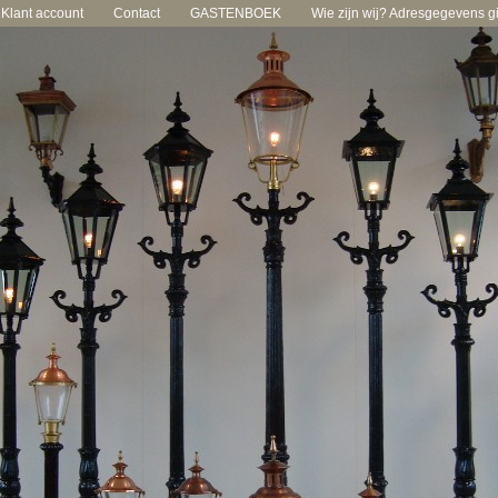
Klant account
Contact
GASTENBOEK
Wie zijn wij? Adresgegevens gie