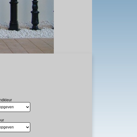
ndkleur
eur