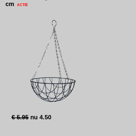
cm
ACTIE
€ 5.95
nu
4.50