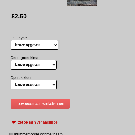
82.50
Lettertype
Ondergrondkleur
Opdruk kleur
zet op mijn verlanglijstje
Huisnummerbordje oor met naam.