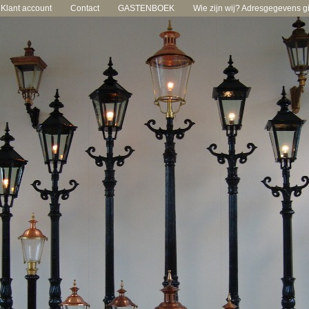
Klant account
Contact
GASTENBOEK
Wie zijn wij? Adresgegevens gie