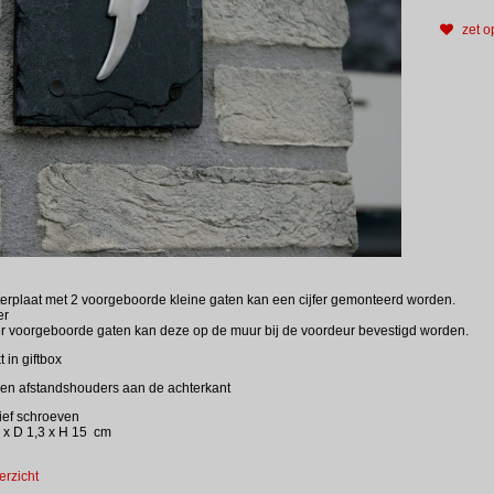
zet op
terplaat met 2 voorgeboorde kleine gaten kan een cijfer gemonteerd worden.
fer
er voorgeboorde gaten kan deze op de muur bij de voordeur bevestigd worden.
 in giftbox
en afstandshouders aan de achterkant
ief schroeven
 x D 1,3 x H 15 cm
erzicht