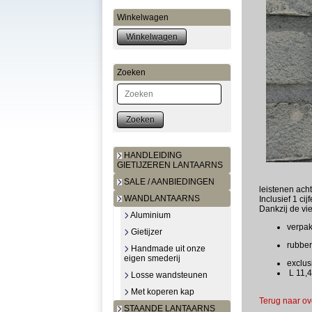
Winkelwagen
Zoeken
Zoeken
HANDLEIDING
GIETIJZEREN LANTAARNS
SALE / AANBIEDINGEN
leistenen ach
WANDLANTAARNS
Inclusief 1 cij
Dankzij de vi
Aluminium
verpakt
Gietijzer
rubber
Handmade uit onze
eigen smederij
exclus
L 11,4
Losse wandsteunen
Met koperen kap
Terug naar ov
STAANDE LANTAARNS