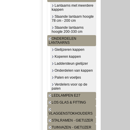
Lantaarns met meerdere
kappen
Staande lantaarn hoogte
78 cm - 200 cm
Staande lantaarns
hoogte 200-330 cm
ONDERDELEN
LANTAARNS
Gietijzeren kappen
Koperen kappen
Laddersteun gietijzer
Onderdelen van kappen
Palen en voetjes
Verdelers voor op de
palen
LEDLAMPEN E27
LOS GLAS & FITTING
VLAGGENSTOKHOUDERS
STALRAMEN - GIETIJZER
TUINVAZEN - GIETIJZER