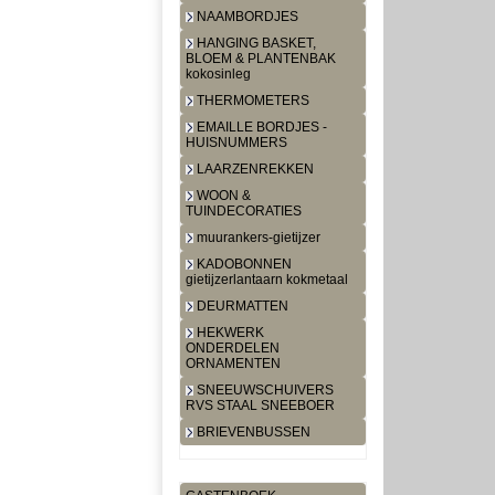
NAAMBORDJES
HANGING BASKET,
BLOEM & PLANTENBAK
kokosinleg
THERMOMETERS
EMAILLE BORDJES -
HUISNUMMERS
LAARZENREKKEN
WOON &
TUINDECORATIES
muurankers-gietijzer
KADOBONNEN
gietijzerlantaarn kokmetaal
DEURMATTEN
HEKWERK
ONDERDELEN
ORNAMENTEN
SNEEUWSCHUIVERS
RVS STAAL SNEEBOER
BRIEVENBUSSEN