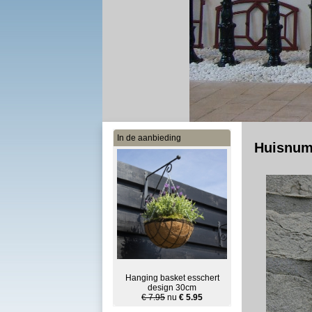
In de aanbieding
Huisnumm
Hanging basket esschert
design 30cm
€ 7.95
nu
€ 5.95