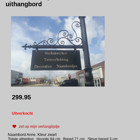
uithangbord
299.95
Uitverkocht
zet op mijn verlanglijstje
Naambord Anne. Kleur zwart
Totale afmeting : Hoogte 84 cm , Breed 71 cm . Steun breed 3 cm.