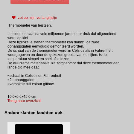
zet op mijn verlanglijstje
Thermometer van leisteen.
Leisteen onstaat na vele miljoenen jaren door druk dat uitgeoefend
wordt op klei.
Deze tijdloze leistenen thermometer kan dankzij de twee
ophangsgaten eenvoudig gemonteerd worden.
De schaal van de thermometer wordt in Celsius als in Fahrenheit
weergegeven en door de gekozen grootte van de cijfers is de
temperatuur simpel en snel af te lezen.
De duurzame materiaalkeuze zorgt ervoor dat deze thermometer een
lange tijd mee gaat.
• schaal in Celsius en Fahrenheit
• 2 ophanggaten
• verpakt in full colour giftbox
10,0x0,6x45,0 cm
Terug naar overzicht
Andere klanten kochten ook