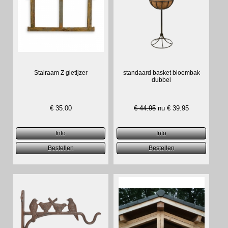
Stalraam Z gietijzer
standaard basket bloembak
dubbel
€
35.00
€ 44.95
nu €
39.95