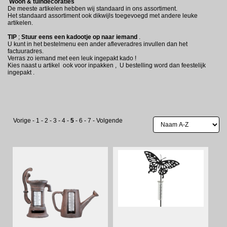
Woon & tuindecoraties
De meeste artikelen hebben wij standaard in ons assortiment.
Het standaard assortiment ook dikwijls toegevoegd met andere leuke
artikelen.
TIP
;
Stuur eens een kadootje op naar iemand
.
U kunt in het bestelmenu een ander afleveradres invullen dan het
factuuradres.
Verras zo iemand met een leuk ingepakt kado !
Kies naast u artikel ook voor inpakken , U bestelling word dan feestelijk
ingepakt .
Vorige
-
1
-
2
-
3
-
4
-
5
-
6
-
7
-
Volgende