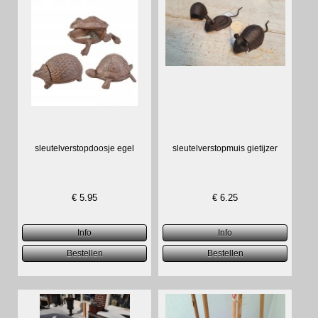
sleutelverstopdoosje egel
sleutelverstopmuis gietijzer
€
5.95
€
6.25