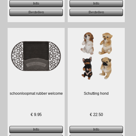
schoonloopmat rubber welcome
Schutting hond
€
9.95
€
22.50