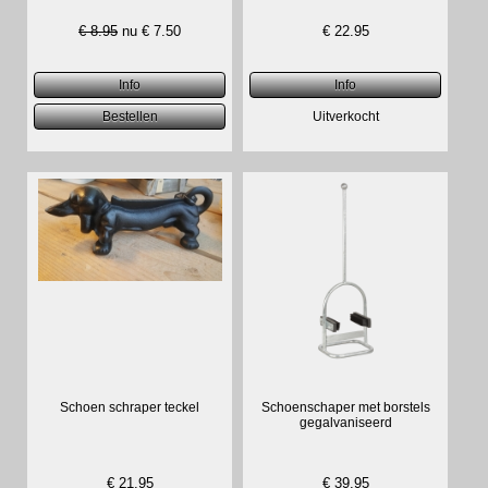
€ 8.95
nu €
7.50
€
22.95
Schoen schraper teckel
Schoenschaper met borstels
gegalvaniseerd
€
21.95
€
39.95