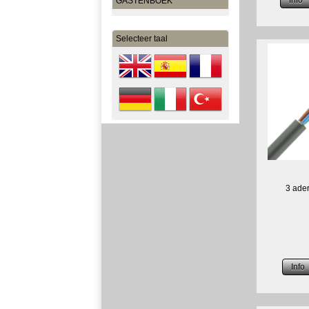
GASTENBOEK
Selecteer taal
3 ade