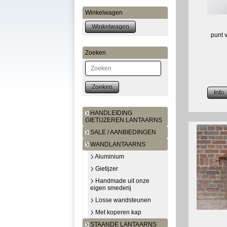
Winkelwagen
punt 
Zoeken
Zoeken
HANDLEIDING
GIETIJZEREN LANTAARNS
SALE / AANBIEDINGEN
WANDLANTAARNS
Aluminium
Gietijzer
Handmade uit onze
eigen smederij
Losse wandsteunen
Met koperen kap
STAANDE LANTAARNS