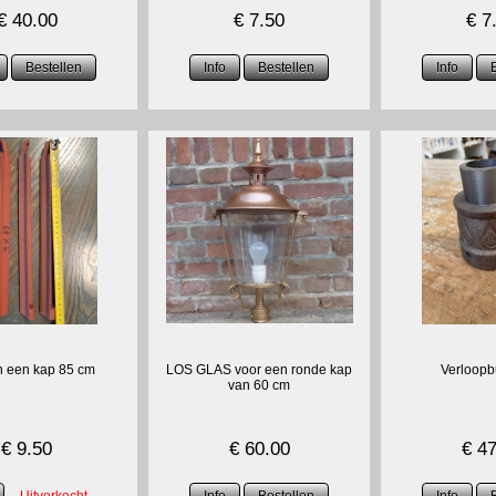
€
40.00
€
7.50
€
7
an een kap 85 cm
LOS GLAS voor een ronde kap
Verloopb
van 60 cm
€
9.50
€
60.00
€
47