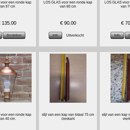
voor een ronde kap
LOS GLAS voor een ronde kap
LOS GLAS voor 
van 97 cm
van 80 cm
van 7
€
135.00
€
90.00
€
70
voor een ronde kap
stijl van een kap van totaal 75 cm
stijl van een kap 
van 40 cm.
/zeskant
vier