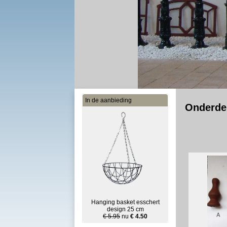
In de aanbieding
Onderde
Hanging basket esschert
design 25 cm
€ 5.95
nu
€ 4.50