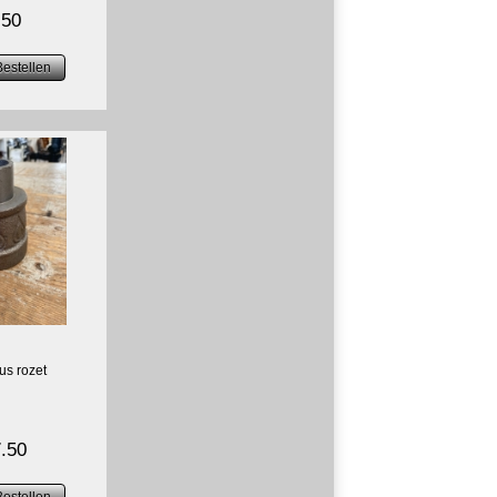
.50
us rozet
.50