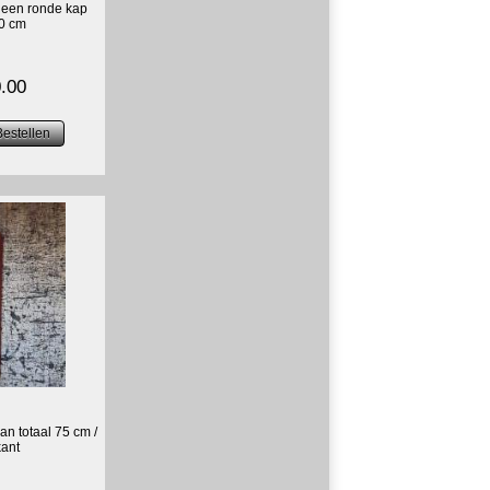
een ronde kap
0 cm
.00
van totaal 75 cm /
kant