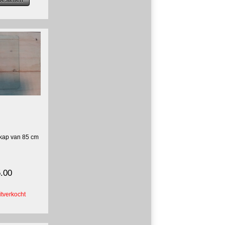
t kap van 85 cm
.00