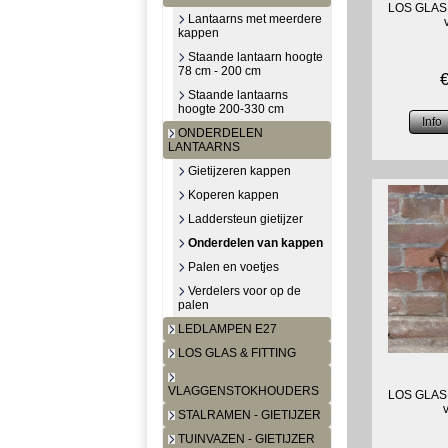
LOS GLAS 
Lantaarns met meerdere
kappen
Staande lantaarn hoogte
78 cm - 200 cm
Staande lantaarns
hoogte 200-330 cm
ONDERDELEN
LANTAARNS
Gietijzeren kappen
Koperen kappen
Laddersteun gietijzer
Onderdelen van kappen
Palen en voetjes
Verdelers voor op de
palen
LEDLAMPEN E27
LOS GLAS & FITTING
VLAGGENSTOKHOUDERS
LOS GLAS 
STALRAMEN - GIETIJZER
TUINVAZEN - GIETIJZER