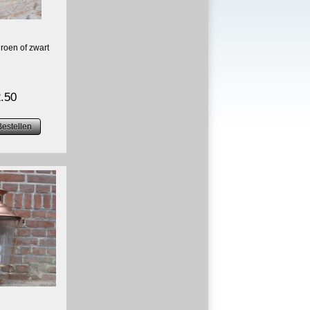
groen of zwart
.50