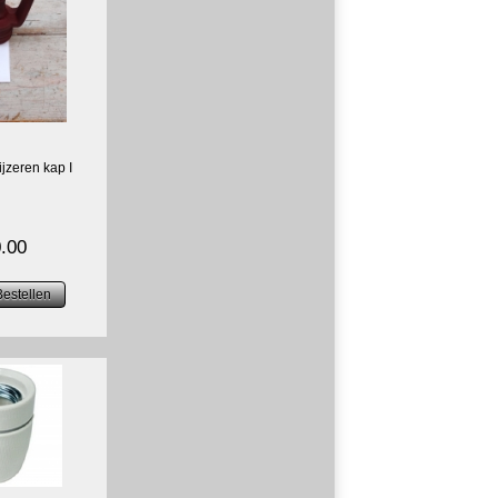
ijzeren kap I
.00