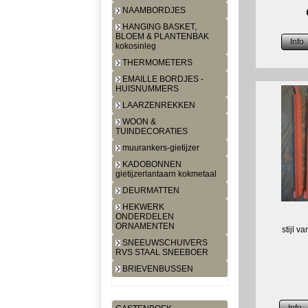
NAAMBORDJES
HANGING BASKET,
BLOEM & PLANTENBAK
kokosinleg
THERMOMETERS
EMAILLE BORDJES -
HUISNUMMERS
LAARZENREKKEN
WOON &
TUINDECORATIES
muurankers-gietijzer
KADOBONNEN
gietijzerlantaarn kokmetaal
DEURMATTEN
HEKWERK
ONDERDELEN
ORNAMENTEN
stijl v
SNEEUWSCHUIVERS
RVS STAAL SNEEBOER
BRIEVENBUSSEN