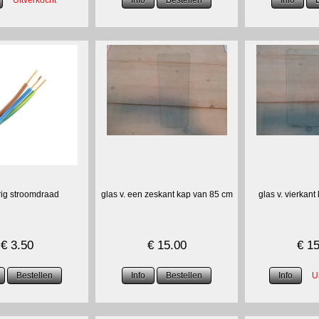
rig stroomdraad
glas v. een zeskant kap van 85 cm
glas v. vierkan
€
3.50
€
15.00
€
15